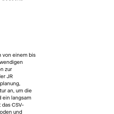
 von einem bis
ufwendigen
n zur
der JR
planung,
tur an, um die
d ein langsam
t das CSV-
Boden und