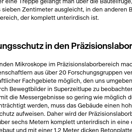
r eine Treppe gelangt man über die Bauteilfuge
sieben Zentimeter ausgleicht, in den anderen 
ereich, der komplett unterirdisch ist.
ungsschutz in den Präzisionslabo
nden Mikroskope im Präzisionslaborbereich ma
nschaftlern aus über 20 Forschungsgruppen ve
ftlicher Fachgebiete möglich, den uns umgebe
h Bewegtbilder in Superzeitlupe zu beobachte
amit die Messergebnisse so gering wie möglich d
trächtigt werden, muss das Gebäude einen ho
hutz aufweisen. Daher wird der Präzisionslaborb
er sechs Metern komplett unterirdisch in eine c
ebaut und mit einer 1,2 Meter dicken Betonplatt