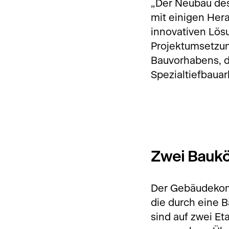
„Der Neubau des
mit einigen Her
innovativen Lösu
Projektumsetzung
Bauvorhabens, d
Spezialtiefbaua
Zwei Baukö
Der Gebäudekom
die durch eine B
sind auf zwei E