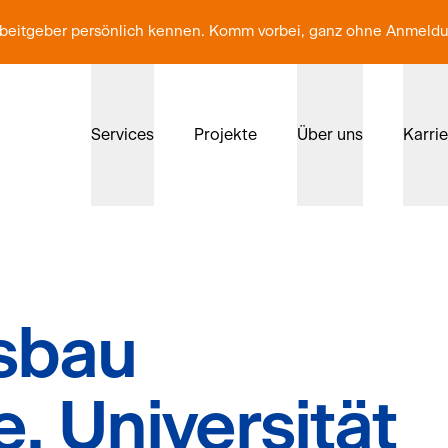
Arbeitgeber persönlich kennen. Komm vorbei, ganz ohne Anmeld
Services
Projekte
Über uns
Karri
sbau
, Universität