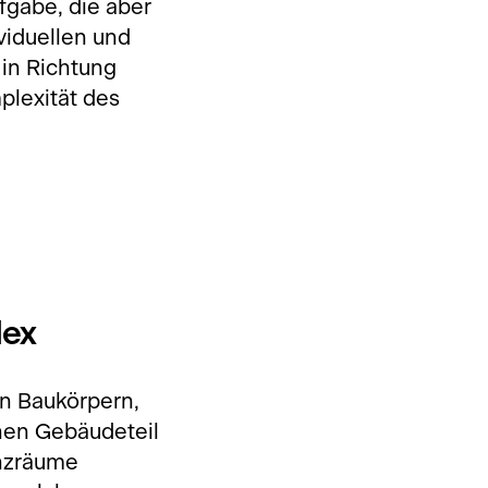
fgabe, die aber
viduellen und
 in Richtung
plexität des
lex
n Baukörpern,
inen Gebäudeteil
enzräume