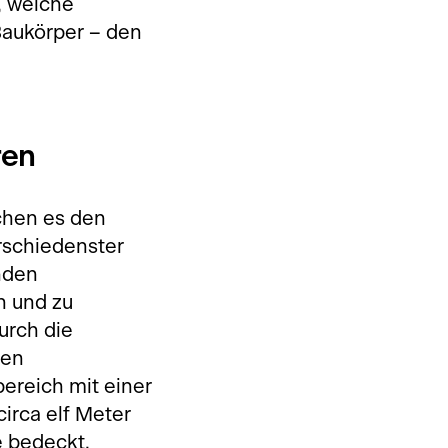
, welche
Baukörper – den
ren
chen es den
rschiedenster
nden
n und zu
urch die
hen
ereich mit einer
irca elf Meter
e bedeckt.