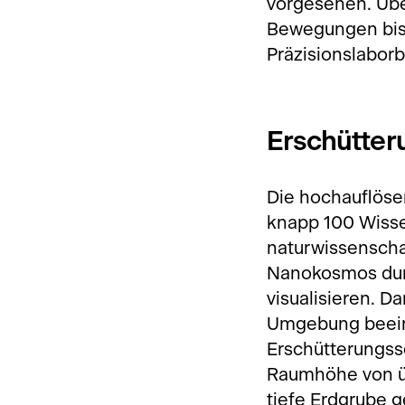
vorgesehen. Übe
Bewegungen bis 
Präzisionslaborb
Erschütter
Die hochauflöse
knapp 100 Wisse
naturwissenscha
Nanokosmos durc
visualisieren. D
Umgebung beein
Erschütterungssc
Raumhöhe von üb
tiefe Erdgrube g