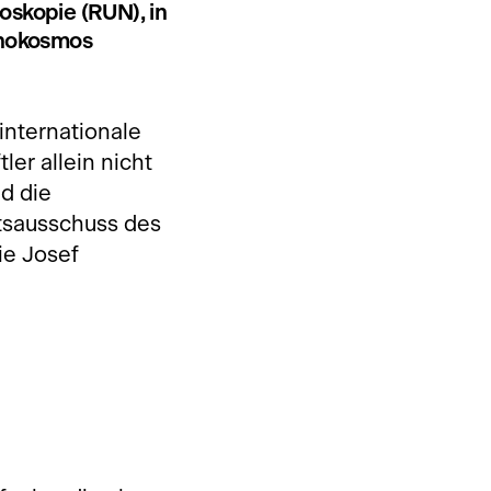
skopie (RUN), in
anokosmos
internationale
er allein nicht
nd die
ltsausschuss des
ie Josef