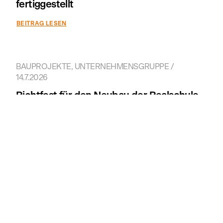
fertiggestellt
BEITRAG LESEN
BAUPROJEKTE, UNTERNEHMENSGRUPPE /
14.7.2026
Richtfest für den Neubau der Realschule
Vilsbiburg
BEITRAG LESEN
Eigentumswohnungen zum Verkauf