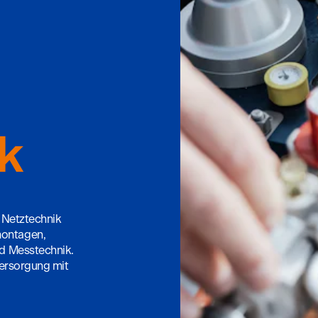
k
r Netztechnik
montagen,
nd Messtechnik.
 Versorgung mit