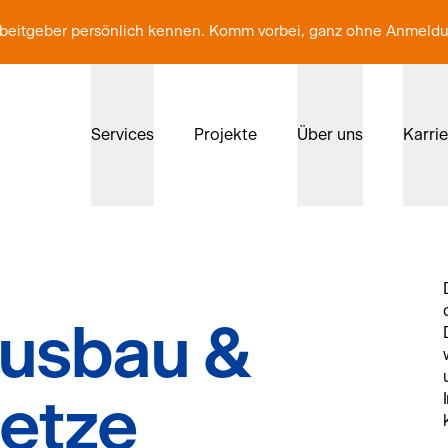
Arbeitgeber persönlich kennen. Komm vorbei, ganz ohne Anmeld
Services
Projekte
Über uns
Karri
ausbau &
etze