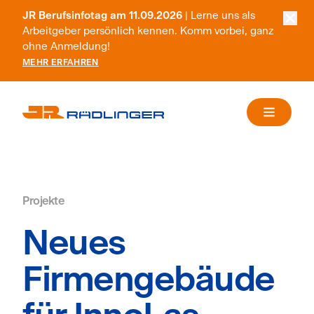
JR Berufsinfotag am 11.09.2026
| Lerne uns als
Arbeitgeber persönlich kennen. Komm vorbei, ganz
ohne Anmeldung!
MEHR ERFAHREN
Projekte
Neues
Firmengebäude