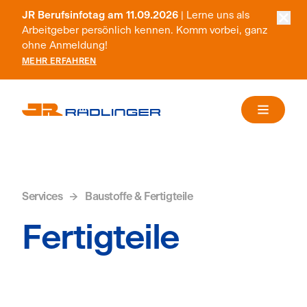
JR Berufsinfotag am 11.09.2026
| Lerne uns als
Arbeitgeber persönlich kennen. Komm vorbei, ganz
ohne Anmeldung!
MEHR ERFAHREN
Services
Baustoffe & Fertigteile
Fertigteile