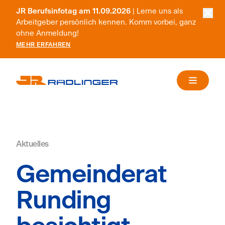
JR Berufsinfotag am 11.09.2026
| Lerne uns als
Arbeitgeber persönlich kennen. Komm vorbei, ganz
ohne Anmeldung!
MEHR ERFAHREN
Aktuelles
Gemeinderat
Runding