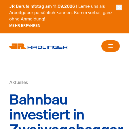
JR Berufsinfotag am 11.09.2026
| Lerne uns als
Arbeitgeber persönlich kennen. Komm vorbei, ganz
ohne Anmeldung!
MEHR ERFAHREN
Aktuelles
Bahnbau
investiert in