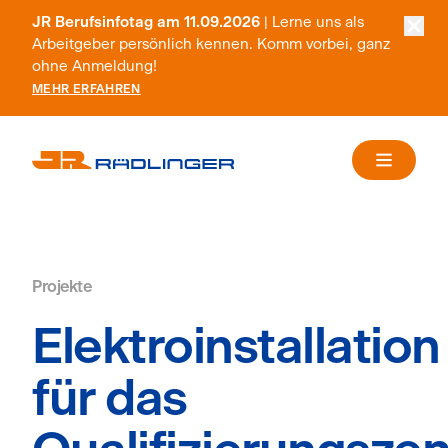
JR Berufsinfotag am 11.09.2026
| Lerne uns als
Arbeitgeber persönlich kennen. Komm vorbei, ganz
ohne Anmeldung!
MEHR ERFAHREN
Projekte
Elektroinstallation
für das